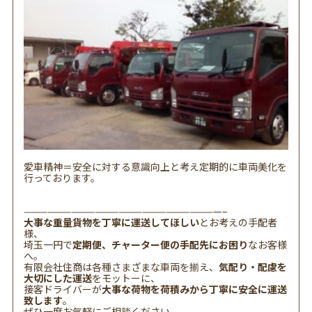
愛車精神＝安全に対する意識向上と考え定期的に車両美化を
行っております。
—————————————————————————–
大事な重量貨物を丁寧に運送してほしい
とお考えの手配者
様、
埼玉一円で
定期便、チャーター便の手配先にお困り
なお客様
へ。
有限会社住商は各種さまざまな車両を揃え、
気配り・配慮を
大切にした運送
をモットーに、
接客ドライバーが
大事な荷物を荷積みから丁寧に安全に運送
致します
。
ぜひ一度お気軽にご相談ください。